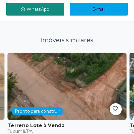
WhatsApp
E-mail
Imóveis similares
Pronto para construir
Terreno Lote
à Venda
T
Tucumã/PA
T