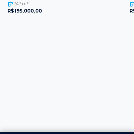
747
m²
R$195.000,00
R