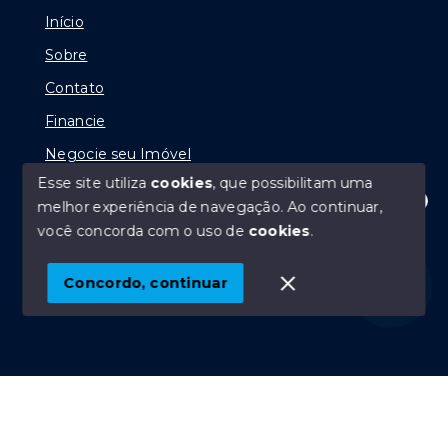
Início
Sobre
Contato
Financie
Negocie seu Imóvel
Esse site utiliza
cookies
, que possibilitam uma
melhor experiência de navegação.
Ao continuar,
Olá! Estamos disponíveis para te ajudar.
você concorda com o uso de
cookies
.
© Copyright 2026 - Vinícius Prudente Dantas - Todos
os direitos reservados
Concordo, continuar
SITE PARA IMOBILIARIA
Início
Histórico
Favoritos