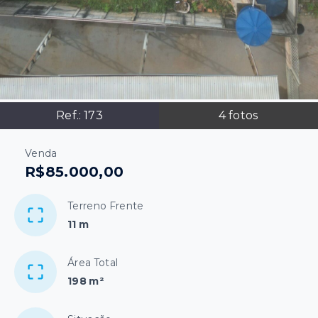
Ref.:
173
4
fotos
Venda
R$85.000,00
Terreno Frente
11 m
Área Total
198 m²