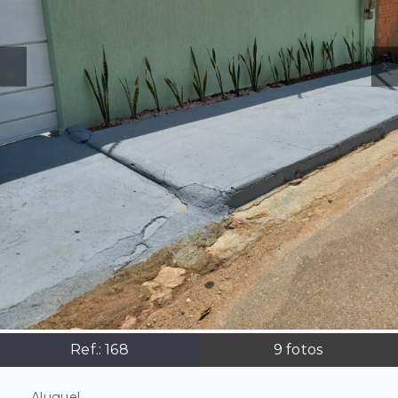
Ref.:
168
9
fotos
Aluguel