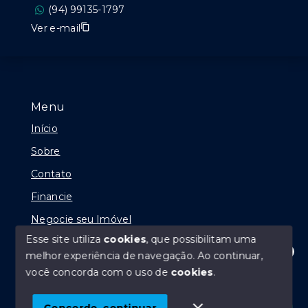
(94) 99135-1797
Ver e-mail
Menu
Início
Sobre
Contato
Financie
Negocie seu Imóvel
Esse site utiliza
cookies
, que possibilitam uma
melhor experiência de navegação.
Ao continuar,
Olá! Estamos disponíveis para te ajudar.
você concorda com o uso de
cookies
.
© Copyright 2026 - Vinícius Prudente Dantas - Todos
os direitos reservados