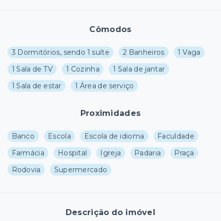
Cômodos
3 Dormitórios, sendo 1 suíte
2 Banheiros
1 Vaga
1 Sala de TV
1 Cozinha
1 Sala de jantar
1 Sala de estar
1 Área de serviço
Proximidades
Banco
Escola
Escola de idioma
Faculdade
Farmácia
Hospital
Igreja
Padaria
Praça
Rodovia
Supermercado
Descrição do imóvel