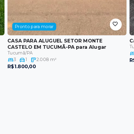
Pronto para morar
CASA PARA ALUGUEL SETOR MONTE
C
T
CASTELO EM TUCUMÃ-PA
para Alugar
Tucumã/PA
3
1
2.008
m²
R
R$1.800,00