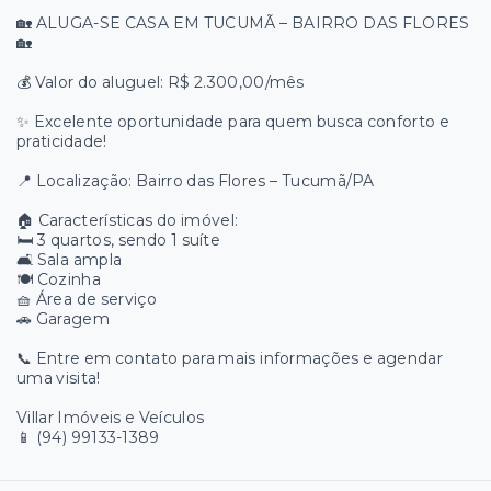
🏡 ALUGA-SE CASA EM TUCUMÃ – BAIRRO DAS FLORES
🏡
💰 Valor do aluguel: R$ 2.300,00/mês
✨ Excelente oportunidade para quem busca conforto e
praticidade!
📍 Localização: Bairro das Flores – Tucumã/PA
🏠 Características do imóvel:
🛏️ 3 quartos, sendo 1 suíte
🛋️ Sala ampla
🍽️ Cozinha
🧺 Área de serviço
🚗 Garagem
📞 Entre em contato para mais informações e agendar
uma visita!
Villar Imóveis e Veículos
📱 (94) 99133-1389