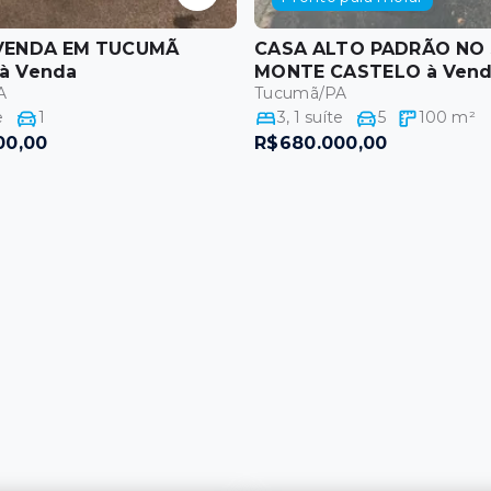
VENDA EM TUCUMÃ
CASA ALTO PADRÃO NO
à Venda
MONTE CASTELO
à Ven
A
Tucumã/PA
e
1
3
,
1
suíte
5
100
m²
00,00
R$680.000,00