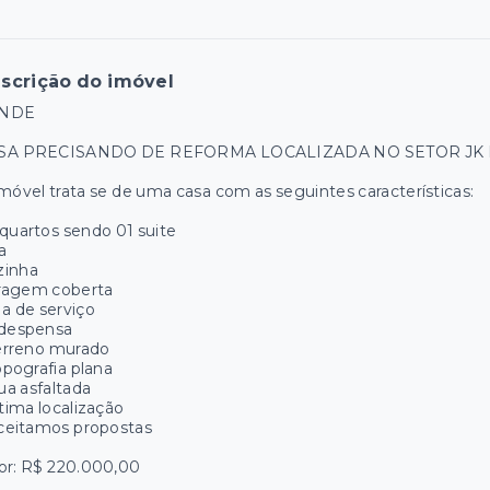
scrição do imóvel
NDE
SA PRECISANDO DE REFORMA LOCALIZADA NO SETOR JK 
móvel trata se de uma casa com as seguintes características:
quartos sendo 01 suite
a
zinha
ragem coberta
a de serviço
 despensa
Terreno murado
Topografia plana
Rua asfaltada
Ótima localização
Aceitamos propostas
or: R$ 220.000,00