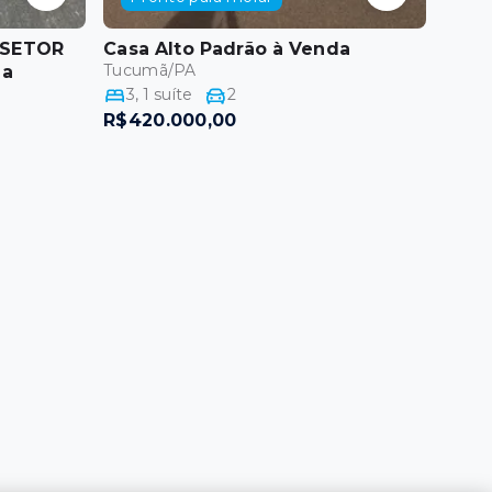
 SETOR
Casa Alto Padrão
à Venda
Tucumã/PA
da
3
,
1
suíte
2
R$420.000,00