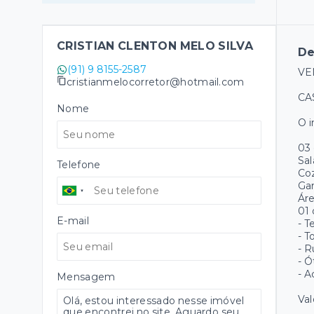
CRISTIAN CLENTON MELO SILVA
De
(91) 9 8155-2587
VE
cristianmelocorretor@hotmail.com
CA
Nome
O i
03 
Sal
Telefone
Co
Ga
Áre
01
E-mail
- ⁠
- ⁠
- ⁠
- ⁠
- ⁠
Mensagem
Val