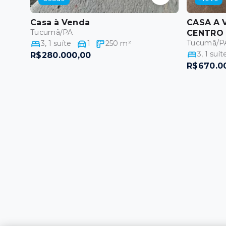
Casa
à Venda
CASA A 
Tucumã/PA
CENTRO
Tucumã/P
3
,
1
suíte
1
250
m²
3
,
1
suít
R$280.000,00
R$670.0