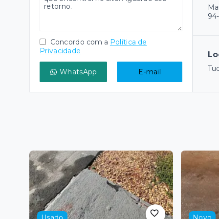
Mai
94-
Concordo com a
Política de
Privacidade
Lo
Tu
WhatsApp
E-mail
Usado
Novo