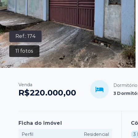
Ref.:
174
11
fotos
Venda
Dormitório
R$220.000,00
3 Dormitór
Ficha do imóvel
C
Perfil
Residencial
3 