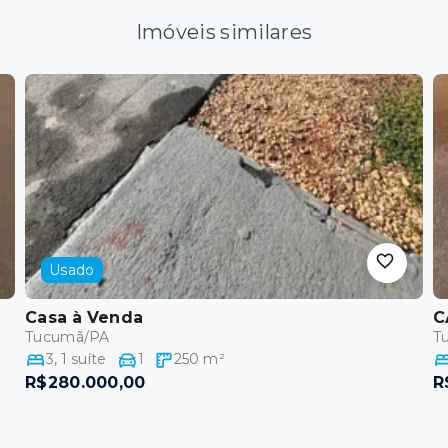
Imóveis similares
Usado
Casa
à Venda
C
Tucumã/PA
T
3
,
1
suíte
1
250
m²
R$280.000,00
R