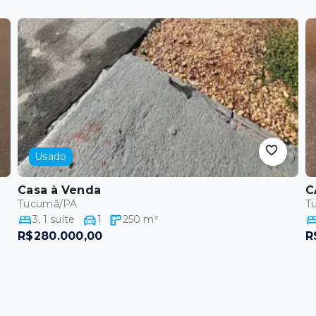
Usado
Casa
à Venda
C
Tucumã/PA
T
3
,
1
suíte
1
250
m²
R$280.000,00
R