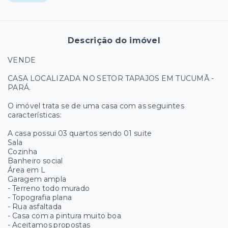
Descrição do imóvel
VENDE
CASA LOCALIZADA NO SETOR TAPAJOS EM TUCUMÃ -
PARÁ.
O imóvel trata se de uma casa com as seguintes
características:
A casa possui 03 quartos sendo 01 suite
Sala
Cozinha
Banheiro social
Área em L
Garagem ampla
- ⁠Terreno todo murado
- ⁠Topografia plana
- ⁠Rua asfaltada
- ⁠Casa com a pintura muito boa
- ⁠Aceitamos propostas