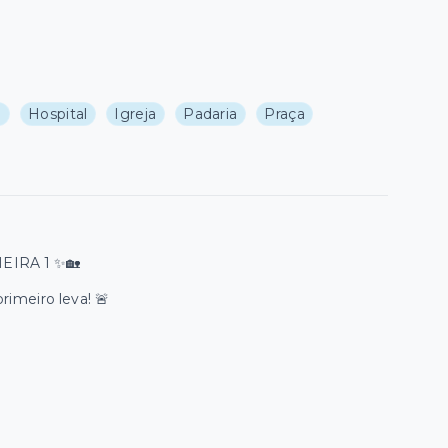
a
Hospital
Igreja
Padaria
Praça
IRA 1 ✨🏡
imeiro leva! 🚨