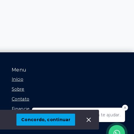
Menu
Início
Sobre
Contato
Financie
Olá! Estamos disponíveis para te ajudar.
Negocie seu Imóvel
Concordo, continuar