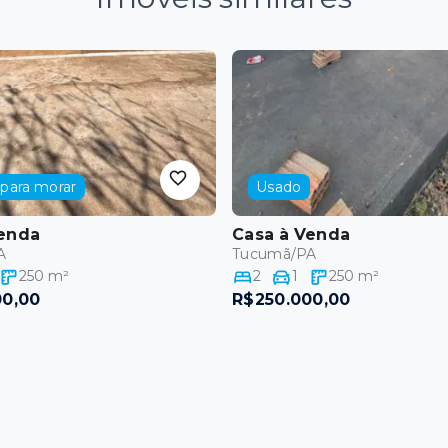
para morar
Usado
enda
Casa
à Venda
A
Tucumã/PA
250
m²
2
1
250
m²
00,00
R$250.000,00