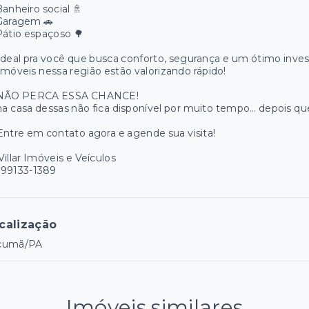
anheiro social 🚿
Garagem 🚗
átio espaçoso 🌳
Ideal pra você que busca conforto, segurança e um ótimo inve
Imóveis nessa região estão valorizando rápido!
 NÃO PERCA ESSA CHANCE!
 casa dessas não fica disponível por muito tempo… depois que v
Entre em contato agora e agende sua visita!
Villar Imóveis e Veículos
-99133-1389
calização
cumã/PA
Imóveis similares