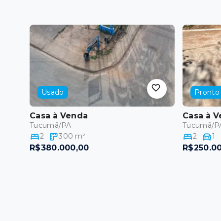
Usado
Pronto 
Casa
à Venda
Casa
à V
Tucumã/PA
Tucumã/P
2
300
m²
2
1
R$380.000,00
R$250.0