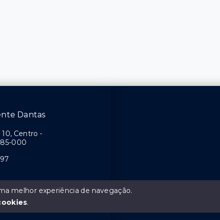
ente Dantas
10, Centro -
385-000
797
 uma melhor experiência de navegação.
cookies
.