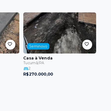
Seminovo
Casa
à Venda
Tucumã/PA
2
R$270.000,00