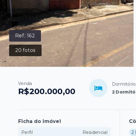
Ref.:
162
20
fotos
Venda
Dormitório
R$200.000,00
2 Dormitór
Ficha do imóvel
C
Perfil
Residencial
2 