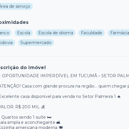
Área de serviço
oximidades
anco
Escola
Escola de idioma
Faculdade
Farmáci
odovia
Supermercado
scrição do imóvel
✨ OPORTUNIDADE IMPERDÍVEL EM TUCUMÃ – SETOR PALME
ATENÇÃO! Casa com grande procura na região… quem chegar pr
Excelente casa disponível para venda no Setor Palmeira 1 🔥
 VALOR: R$ 200 MIL 💰
 Quartos sendo 1 suíte 🛏️
ala ampla e aconchegante 🛋️
Cozinha americana moderna 🍽️