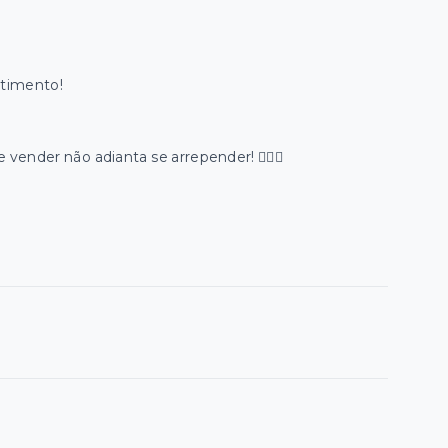
stimento!
ender não adianta se arrepender! 😮‍💨🔥