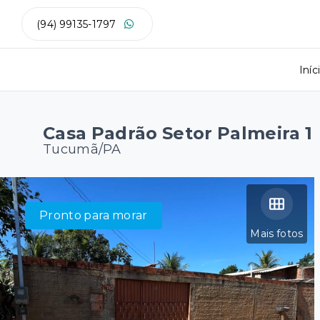
(94) 99135-1797
Iníc
Casa Padrão Setor Palmeira 1
Tucumã/PA
Pronto para morar
Mais fotos