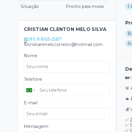
Situação
Pronto para morar
1 
Pr
CRISTIAN CLENTON MELO SILVA
B
(91) 9 8155-2587
R
cristianmelocorretor@hotmail.com
Nome
De
🏡
Telefone
🚨 
🔥 
E-mail
💰
✅ 2
✅ S
Mensagem
✅ 