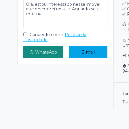
✅ B
✅ 
✅ P
💥 
📈 
Concordo com a
Política de
Privacidade
⚠️
Uma
WhatsApp
E-mail
📲 
🏠 
94
Lo
Tu